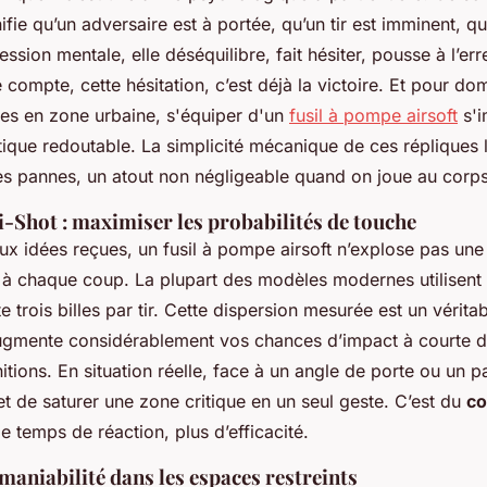
gnifie qu’un adversaire est à portée, qu’un tir est imminent, q
ession mentale, elle déséquilibre, fait hésiter, pousse à l’er
ompte, cette hésitation, c’est déjà la victoire. Et pour do
ies en zone urbaine, s'équiper d'un
fusil à pompe airsoft
s'
tique redoutable. La simplicité mécanique de ces répliques l
es pannes, un atout non négligeable quand on joue au corps
-Shot : maximiser les probabilités de touche
ux idées reçues, un fusil à pompe airsoft n’explose pas un
es à chaque coup. La plupart des modèles modernes utilisen
te trois billes par tir. Cette dispersion mesurée est un vérit
 augmente considérablement vos chances d’impact à courte d
itions. En situation réelle, face à un angle de porte ou un p
t de saturer une zone critique en un seul geste. C’est du
co
de temps de réaction, plus d’efficacité.
aniabilité dans les espaces restreints