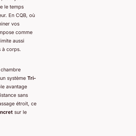
ue le temps
reur. En CQB, où
miner vos
impose comme
imite aussi
 à corps.
e chambre
t un système
Tri-
able avantage
istance sans
assage étroit, ce
ncret
sur le