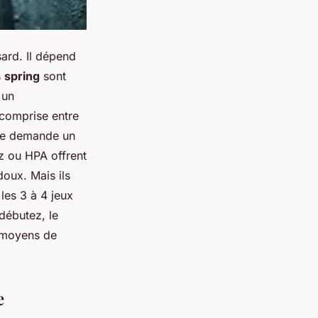
sard. Il dépend
s
spring
sont
 un
 comprise entre
age demande un
z ou HPA offrent
doux. Mais ils
 les 3 à 4 jeux
 débutez, le
s moyens de
e