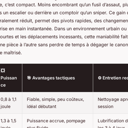
, c’est compact. Moins encombrant qu’un fusil d’assaut, plu
un escalier ou derrière un comptoir qu’un sniper. Ce gain 
ralement réduit, permet des pivots rapides, des changement
prise en main instantanée. Dans un environnement urbain ou 
ourtes et les déplacements incessants, cette maniabilité fait
ne pièce à l’autre sans perdre de temps à dégager le canon
 maîtrisé.
💥
Puissan
🎯 Avantages tactiques
⚙️ Entretien re
ce
0,8 à 1,1
Fiable, simple, peu coûteux,
Nettoyage apr
joule
idéal débutant
session
1,3 à 1,5
Puissance accrue, pompage
Lubrification d
joule
plus fluide
les 3 à 4 jeux