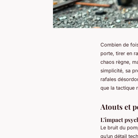
Combien de fois 
porte, tirer en 
chaos règne, mai
simplicité, sa p
rafales désordon
que la tactique 
Atouts et 
L'impact psyc
Le bruit du po
qu’un détail tec