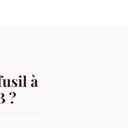
o
usil à
B ?