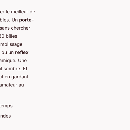
er le meilleur de
ables. Un
porte-
sans chercher
0 billes
emplissage
ou un
reflex
namique. Une
al sombre. Et
ut en gardant
’amateur au
 temps
ondes