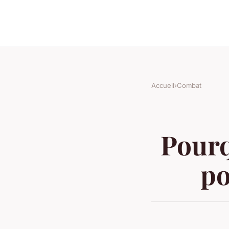
Accueil
›
Combat
Pourq
po