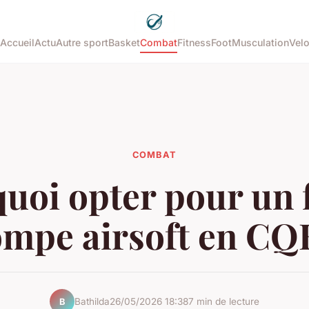
Accueil
Actu
Autre sport
Basket
Combat
Fitness
Foot
Musculation
Vel
COMBAT
uoi opter pour un f
mpe airsoft en CQ
Bathilda
26/05/2026 18:38
7 min de lecture
B