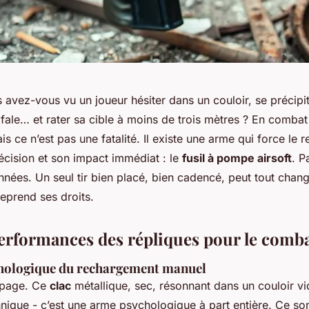
avez-vous vu un joueur hésiter dans un couloir, se précipi
rafale… et rater sa cible à moins de trois mètres ? En comba
s ce n’est pas une fatalité. Il existe une arme qui force le 
récision et son impact immédiat : le
fusil à pompe airsoft
. P
nées. Un seul tir bien placé, bien cadencé, peut tout change
reprend ses droits.
performances des répliques pour le comb
hologique du rechargement manuel
mpage. Ce
clac
métallique, sec, résonnant dans un couloir vi
hnique - c’est une arme psychologique à part entière. Ce son