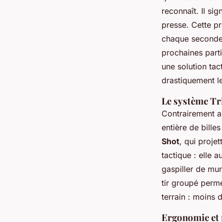
reconnaît. Il si
presse. Cette pr
chaque seconde c
prochaines part
une solution tac
drastiquement l
Le système Tri
Contrairement a
entière de bill
Shot
, qui projet
tactique : elle
gaspiller de mun
tir groupé perme
terrain : moins 
Ergonomie et m