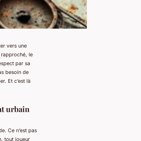
ter vers une
t rapproché, le
respect par sa
as besoin de
r. Et c’est là
at urbain
de. Ce n’est pas
, tout joueur