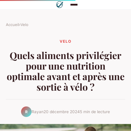
Accueil
›
Velo
VELO
Quels aliments privilégier
pour une nutrition
optimale avant et après une
sortie à vélo ?
Rayan
20 décembre 2024
5 min de lecture
R